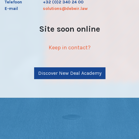
Telefoon
+32 (0)2 340 24 00
E-mail
solutions@debeir.law
Site soon online
Keep in contact?
Discover New Deal Academy