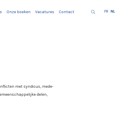
FR
NL
s
Onze boeken
Vacatures
Contact
onflicten met syndicus, mede-
 gemeenschappelijke delen,