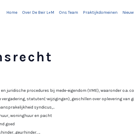
Home
Over De Beir L+M
Ons Team
Praktijkdomeinen
Nieuw
srecht
 en juridische procedures bij mede-eigendom (VME), waaronder o.a. c
 vergadering, statuten(-wijzigingen), geschillen over oplevering van
nsprakelijkheid syndicus,...
huur, woninghuur en pacht
nd goed
inder, geurhinder, ...