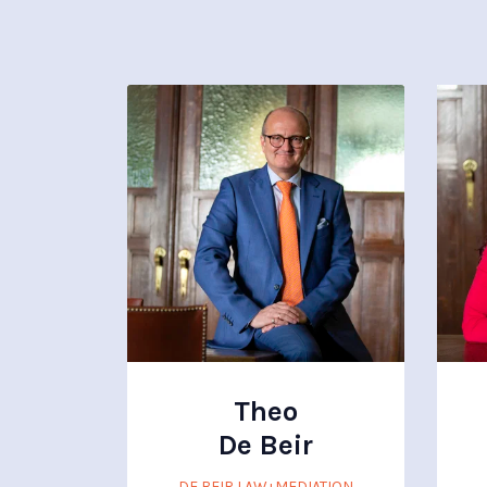
Theo
De Beir
DE BEIR LAW+MEDIATION