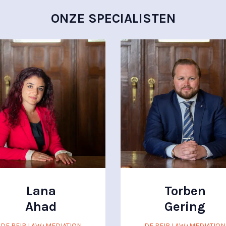
ONZE SPECIALISTEN
Lana
Torben
Ahad
Gering
DE BEIR LAW+MEDIATION
DE BEIR LAW+MEDIATION