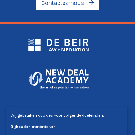
Contactez-nous
DE BEIR LAW+MEDIATION
Wij gebruiken cookies voor volgende doeleinden:
Avenue Winston Churchill 51 - 1180 Bruxelles
T. +32 (0)2 340 24 00
Bijhouden statistieken
.