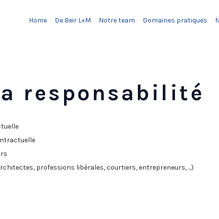
Home
De Beir L+M
Notre team
Domaines pratiques
la responsabilité
tuelle
ontractuelle
urs
chitectes, professions libérales, courtiers, entrepreneurs, ...)