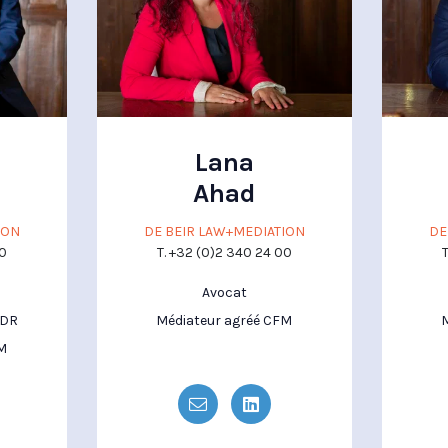
Lana
Ahad
ION
DE BEIR LAW+MEDIATION
DE
00
T. +32 (0)2 340 24 00
T
Avocat
EDR
Médiateur agréé CFM
M