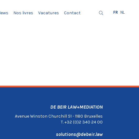
FR
NL
News
Nos livres
Vacatures
Contact
DE BEIR LAW+MEDIATION
Avenue Winston Churchill 51 - 1180 Bruxelles
T. +32 (0)2 340 24 00
solutions@debeir.law