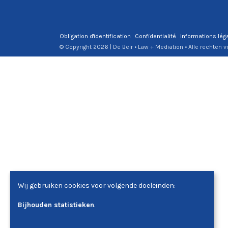
Obligation d'identification
Confidentialité
Informations lég
© Copyright 2026 | De Beir • Law + Mediation • Alle rechten
Wij gebruiken cookies voor volgende doeleinden:
Bijhouden statistieken
.