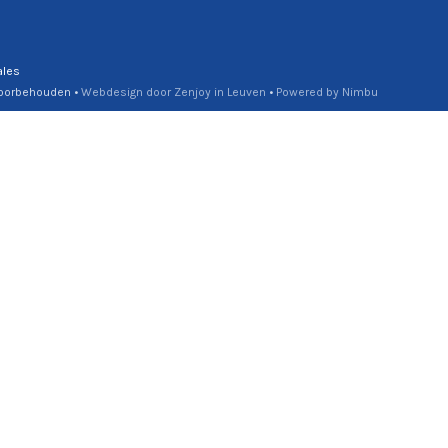
ales
 voorbehouden •
Webdesign door Zenjoy in Leuven
•
Powered by Nimbu