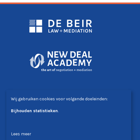
DE BEIR LAW+MEDIATION
Wij gebruiken cookies voor volgende doeleinden:
Avenue Winston Churchill 51 - 1180 Bruxelles
T. +32 (0)2 340 24 00
Bijhouden statistieken
.
solutions@debeir.law
Lees meer