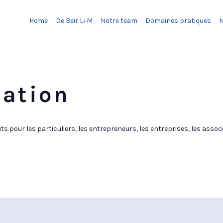
Home
De Beir L+M
Notre team
Domaines pratiques
iation
ts pour les particuliers, les entrepreneurs, les entreprises, les associ